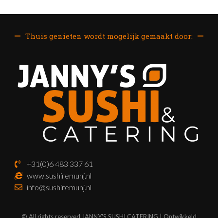
Thuis genieten wordt mogelijk gemaakt door:
+31(0)6 483 337 61
www.sushiremunj.nl
info@sushiremunj.nl
© All rights reserved JANNY'S SUSHI CATERING | Ontwikkeld